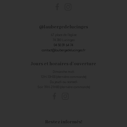
@laubergedelucinges
67 place de l’église
74 380 Lucinges
04 50 39 64 74
contact@laubergedelucinges.fr
Jours et horaires d’ouverture
Dimanche midi
12H-13H30 (dernière commande)
Du jeudi au samedi
Soir 19H-21H00 (dernière commande)
Restez informés!