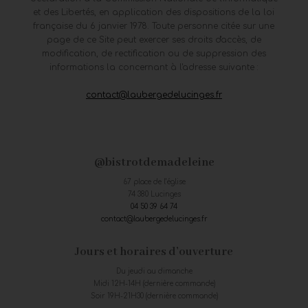
et des Libertés, en application des dispositions de la loi
française du 6 janvier 1978. Toute personne citée sur une
page de ce Site peut exercer ses droits d'accès, de
modification, de rectification ou de suppression des
informations la concernant à l'adresse suivante :
contact@laubergedelucinges.fr
@bistrotdemadeleine
67 place de l’église
74 380 Lucinges
04 50 39 64 74
contact@laubergedelucinges.fr
Jours et horaires d’ouverture
Du jeudi au dimanche
Midi 12H-14H (dernière commande)
Soir 19H-21H30 (dernière commande)