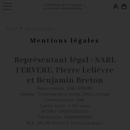
Connexion
Accueil
Mentions légales
Mentions légales
Email *
Mot de passe *
Représentant légal : SARL
FERVERE, Pierre Lelièvre
Mot de passe oublié ?
et Benjamin Breton
VALIDER
Raison sociale : SARL FERVERE
Inscription
Adresse : 13 impasse de la prairie, 74153 Lucinges
Forme juridique : SARL
Capital social : 5 000 euros
N° SIRET : 89509132000013
TVA Intracom : FR80895091320
RCS : 895 091 320 R.C.S. Thonon-les-Bains