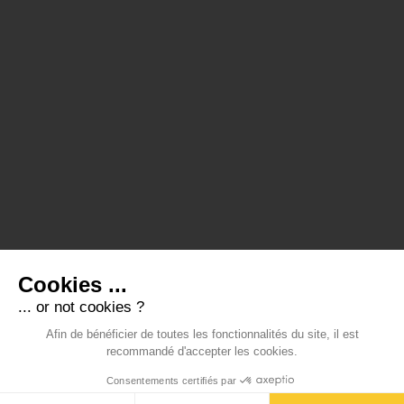
Cookies ...
@bistrotdemadeleine
... or not cookies ?
67 place de l’église
74 380 Lucinges
Afin de bénéficier de toutes les fonctionnalités du site, il est
04 50 39 64 74
recommandé d'accepter les cookies.
contact@laubergedelucinges.fr
Consentements certifiés par
Jours et horaires d’ouverture