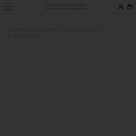
Connexion
Accueil
Bons cadeaux
Le bistrot de Madeleine
Passionnément…
Email *
Mot de passe *
Mot de passe oublié ?
VALIDER
Inscription